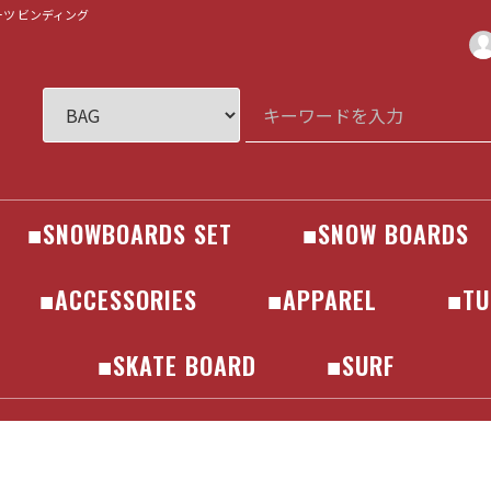
ブーツ ビンディング
■SNOWBOARDS SET
■SNOW BOARDS
R
SNOWBOARDS
BINDINGS
BOOTS
GOGLE
GLOVES
HELMET
BOARD
686
241
AA
AIRBLASTER
ANTHEM
ENDEAVOR
HELLOID
Horsefeathers
inhabitant
JONES
MARQLEEN
PICTURE
SCAPE
VOLCOM
WESTBEACH
YONEX
241
686
AA
AIRBLASTER
ANTHEM
ENDEAVOR
HELLOID
Horsefeathers
inhabitant
JONES
MARQLEEN
PICTURE
SCAPE
VOLCOM
WESTBEACH
YONEX
ALLIAN
AMPLID
BATALEON
BC STREAM
CAPITA
ELAN
FANATIC
FNTC
GNU
JONES
LIB TECH
MOSS
NEVERSUMMER
NIDECKER
NOAH
NOVEMBER
OGASAKA
PLUTONIUM
RICE28
ROME SDS
SALOMON
SCOOTER
SPREAD
TORQREX
WRX
YONEX
■ACCESSORIES
■APPAREL
■TU
EAR
ER
R
ers
N
IGN
EAR
ER
R
ers
N
IGN
KIDS
MAINTENACE / CARE
SOCKS
GLOVES
PROTECTOR
HELMET
BAG
■SKATE BOARD
■SURF
COMPLETE
DECK
TRUCK
BEARINGS
SURF SKATE
BOARD
ACCESSORIES