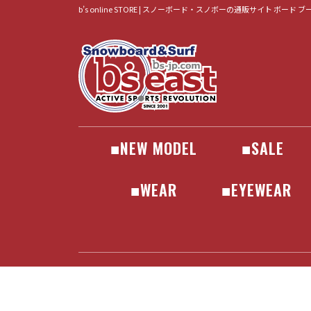
b’s online STORE | スノーボード・スノボーの通販サイト ボード 
■NEW MODEL
■SALE
BOARD
BINDING
BOOTS
WEAR
GOGLE
•GEAR
•ACCESSORIES
•WEAR
•APPAREL
•SURF
ALLIAN
BATALEON
BC STREAM
CAPITA
FANATIC
FNTC
MOSS
JONES
LIB TECH
NEVERSUMME
NIDECKER
NOVEMBER
OGASAKA
PLUTONIUM
RICE28
SCOOTER
SPREAD
TORQREX
UNIT
WRX
YONEX
BATALEON
DRAKE
FLOW
FLUX
JONES
NIDECKER
ROME
SALOMON
UNION
DEELUXE
JACKET
PANTS
SET
■WEAR
■EYEWEAR
JACKET
PANTS
SET
GOGLE
SUNGLASS
686
241
AA HARDW
AIRBLAST
ANTHEM
ENDEAVO
HELLOID
Horsefeath
inhabitant
JONES
MARQLEE
PICTURE
PLAY DES
SCAPE
VOLCOM
YONEX
241
686
AA HARDW
AIRBLAST
ANTHEM
ENDEAVO
HELLOID
Horsefeath
inhabitant
JONES
MARQLEE
PICTURE
PLAY DES
SCAPE
VOLCOM
YONEX