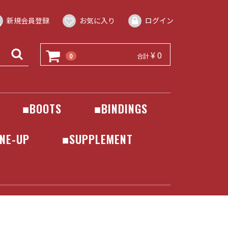
新規会員登録
お気に入り
ログイン
¥ 0
0
合計
■BOOTS
■BINDINGS
DEELUXE
BATALEON
BENTMETAL
DRAKE
FLOW
FLUX
JONES
NIDECKER
ROME
SALOMON
UNION
NE-UP
■SUPPLEMENT