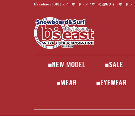
b’s online STORE | スノーボード・スノボーの通販サイト ボード 
■NEW MODEL
■SALE
BOARD
BINDING
BOOTS
WEAR
GOGLE
•GEAR
•ACCESSORIES
•WEAR
•APPAREL
•SURF
ALLIAN
BATALEON
BC STREAM
CAPITA
FANATIC
FNTC
MOSS
JONES
LIB TECH
NEVERSUMME
NIDECKER
NOVEMBER
OGASAKA
PLUTONIUM
RICE28
SCOOTER
SPREAD
TORQREX
UNIT
WRX
YONEX
BATALEON
DRAKE
FLOW
FLUX
JONES
NIDECKER
ROME
SALOMON
UNION
DEELUXE
JACKET
PANTS
SET
■WEAR
■EYEWEAR
JACKET
PANTS
SET
GOGLE
SUNGLASS
686
241
AA HARDW
AIRBLAST
ANTHEM
ENDEAVO
HELLOID
Horsefeath
inhabitant
JONES
MARQLEE
PICTURE
PLAY DES
SCAPE
VOLCOM
YONEX
241
686
AA HARDW
AIRBLAST
ANTHEM
ENDEAVO
HELLOID
Horsefeath
inhabitant
JONES
MARQLEE
PICTURE
PLAY DES
SCAPE
VOLCOM
YONEX