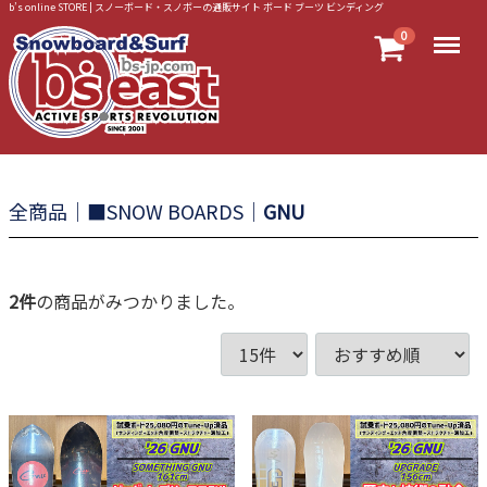
b’s online STORE | スノーボード・スノボーの通販サイト ボード ブーツ ビンディング
Menu
0
全商品
■SNOW BOARDS
GNU
2
件
の商品がみつかりました。